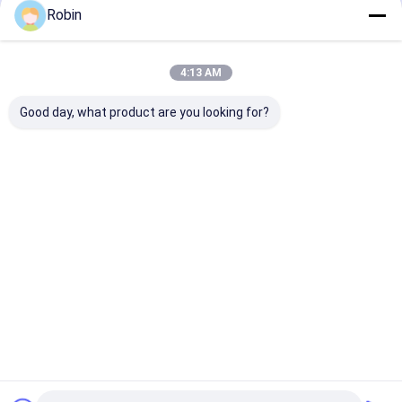
Önerilen Ürünler
Robin
4:13 AM
Good day, what product are you looking for?
Hidrolik Pnömatik Su
200m sürünen yüklü
Büyük Su Proje
Kuyuları Borlama
pnevmatik su kuyusu
için Güvenilir
Ekipmanı 500m Bor
delme makinesi
Su Kuyusu Son
Derinliği 118KW
58KW dizel motor
Derin Sondaj.
Motor
Talep Gönder
Talep Gönder
Talep Gön
Ana
Hakkımızda
Bize
Desktop
sayfa
ulaşın
Site
Site Haritası
Gizlilik Politikası
Kalite
Su kuyusu delme makinesi
Çin fabrikası.Copyright © 2026
Henan Rancheng Machinery Co., Ltd.. All Rights Reserved.