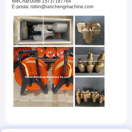
WeChat:0086 15737187764
E-posta: robin@ranchengmachine.com