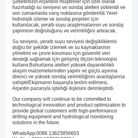
Şirketimizin Arjantinli müşteriler için özel olarak
hazırladığı su seviyesi ve sondaj aletleri yüklendi ve
son zamanlarda varış noktasına gönderildi.Yerel
hidrolojik izleme ve sondaj projeleri için
kullanılacak, yeraltı suyu araştırmalarının ve sondaj
yapımının doğruluğunu ve verimliliğini artıracak.
Su seviyesi, yeraltı suyu seviyesi değişikliklerini
doğru bir şekilde izlemek ve su kaynaklarının
yönetimi ve çevre koruması için güvenilir veri
desteği sağlamak için gelişmiş ölçüm teknolojisi
kullanır.Buhurlama aletleri yüksek dayanıklılıklı
alaşım malzemelerinden yapılır ve güçlü aşınma
direnci ve yüksek sondaj verimliliğinin avantajlarına
sahiptirEkipmanın başarıyla teslim edilmesi,
Arjantin pazarıyla işbirliği ilişkisini derinleştirdi.
Our company will continue to be committed to
technological innovation and product optimization to
provide global customers with high-performance
drilling equipment and hydrological monitoring
solutions in the future.
WhatsApp:0086 13623856603