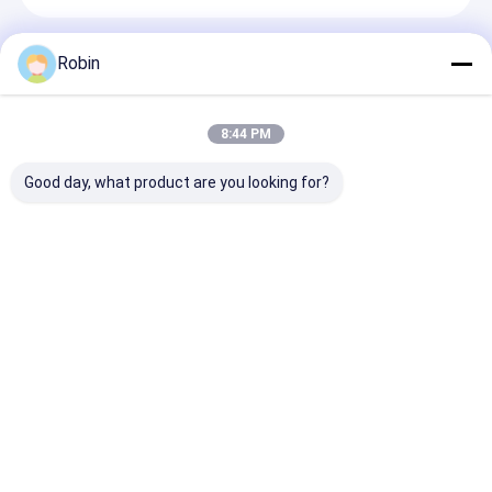
Önerilen Ürünler
Robin
8:44 PM
Good day, what product are you looking for?
300m Borun Derinliği
RCF180S Su kuyusu
RCF350C su k
Su Kuyuları Sürücü
sondajı makinesi
sondaj makines
Tipi Borma Rig
76mm/89mm boru
sondaj çubuğu 
Makinesi 85KW
için 0.8t ekskavator
ile su kuyusu 
Yuchai Motoru
kolu ile
makinesi
Talep Gönder
Talep Gönder
Talep Gön
Ana
Hakkımızda
Bize
Desktop
sayfa
ulaşın
Site
Site Haritası
Gizlilik Politikası
Kalite
Su kuyusu delme makinesi
Çin fabrikası.Copyright © 2026
Henan Rancheng Machinery Co., Ltd.. All Rights Reserved.