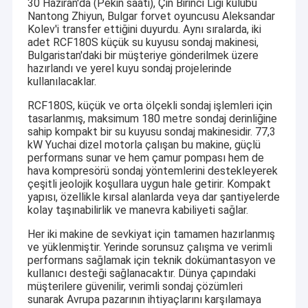
30 Haziran'da (Pekin saati), Çin Birinci Ligi kulübü
Nantong Zhiyun, Bulgar forvet oyuncusu Aleksandar
Kolev'i transfer ettiğini duyurdu. Aynı sıralarda, iki
adet RCF180S küçük su kuyusu sondaj makinesi,
Bulgaristan'daki bir müşteriye gönderilmek üzere
hazırlandı ve yerel kuyu sondaj projelerinde
kullanılacaklar.
RCF180S, küçük ve orta ölçekli sondaj işlemleri için
tasarlanmış, maksimum 180 metre sondaj derinliğine
sahip kompakt bir su kuyusu sondaj makinesidir. 77,3
kW Yuchai dizel motorla çalışan bu makine, güçlü
performans sunar ve hem çamur pompası hem de
hava kompresörü sondaj yöntemlerini destekleyerek
çeşitli jeolojik koşullara uygun hale getirir. Kompakt
yapısı, özellikle kırsal alanlarda veya dar şantiyelerde
kolay taşınabilirlik ve manevra kabiliyeti sağlar.
Her iki makine de sevkiyat için tamamen hazırlanmış
ve yüklenmiştir. Yerinde sorunsuz çalışma ve verimli
performans sağlamak için teknik dokümantasyon ve
kullanıcı desteği sağlanacaktır. Dünya çapındaki
müşterilere güvenilir, verimli sondaj çözümleri
sunarak Avrupa pazarının ihtiyaçlarını karşılamaya